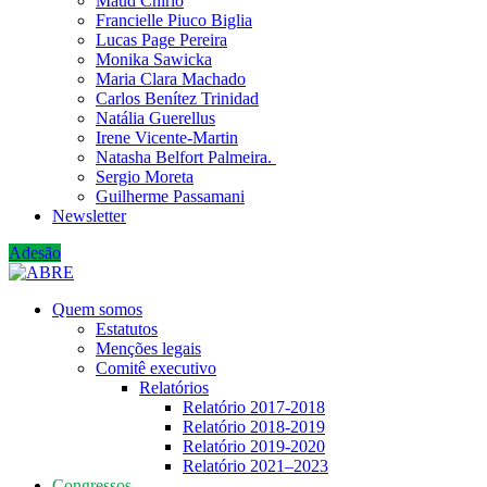
Maud Chirio
Francielle Piuco Biglia
Lucas Page Pereira
Monika Sawicka
Maria Clara Machado
Carlos Benítez Trinidad
Natália Guerellus
Irene Vicente-Martin
Natasha Belfort Palmeira.
Sergio Moreta
Guilherme Passamani
Newsletter
Adesão
Quem somos
Estatutos
Menções legais
Comitê executivo
Relatórios
Relatório 2017-2018
Relatório 2018-2019
Relatório 2019-2020
Relatório 2021‒2023
Congressos