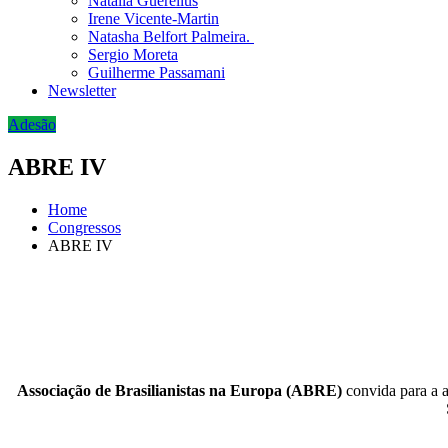
Natália Guerellus
Irene Vicente-Martin
Natasha Belfort Palmeira.
Sergio Moreta
Guilherme Passamani
Newsletter
Adesão
ABRE IV
Home
Congressos
ABRE IV
Associação de Brasilianistas na Europa (ABRE)
convida para a a