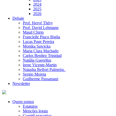
2024
2025
2026
Debate
Prof. Hervé Théry
Prof. David Lehmann
Maud Chirio
Francielle Piuco Biglia
Lucas Page Pereira
Monika Sawicka
Maria Clara Machado
Carlos Benítez Trinidad
Natália Guerellus
Irene Vicente-Martin
Natasha Belfort Palmeira.
Sergio Moreta
Guilherme Passamani
Newsletter
Quem somos
Estatutos
Menções legais
Comitê executivo