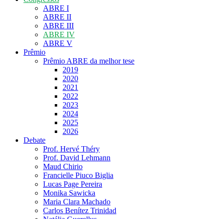
ABRE I
ABRE II
ABRE III
ABRE IV
ABRE V
Prêmio
Prêmio ABRE da melhor tese
2019
2020
2021
2022
2023
2024
2025
2026
Debate
Prof. Hervé Théry
Prof. David Lehmann
Maud Chirio
Francielle Piuco Biglia
Lucas Page Pereira
Monika Sawicka
Maria Clara Machado
Carlos Benítez Trinidad