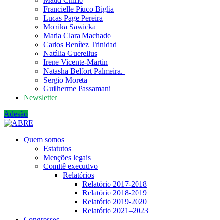
Maud Chirio
Francielle Piuco Biglia
Lucas Page Pereira
Monika Sawicka
Maria Clara Machado
Carlos Benítez Trinidad
Natália Guerellus
Irene Vicente-Martin
Natasha Belfort Palmeira.
Sergio Moreta
Guilherme Passamani
Newsletter
Adesão
Quem somos
Estatutos
Menções legais
Comitê executivo
Relatórios
Relatório 2017-2018
Relatório 2018-2019
Relatório 2019-2020
Relatório 2021‒2023
Congressos