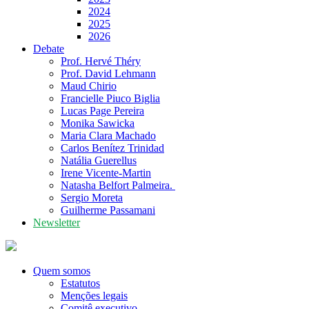
2024
2025
2026
Debate
Prof. Hervé Théry
Prof. David Lehmann
Maud Chirio
Francielle Piuco Biglia
Lucas Page Pereira
Monika Sawicka
Maria Clara Machado
Carlos Benítez Trinidad
Natália Guerellus
Irene Vicente-Martin
Natasha Belfort Palmeira.
Sergio Moreta
Guilherme Passamani
Newsletter
Quem somos
Estatutos
Menções legais
Comitê executivo