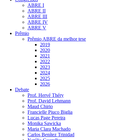
ABRE I
ABRE II
ABRE III
ABRE IV
ABRE V
Prêmio
Prêmio ABRE da melhor tese
2019
2020
2021
2022
2023
2024
2025
2026
Debate
Prof. Hervé Théry
Prof. David Lehmann
Maud Chirio
Francielle Piuco Biglia
Lucas Page Pereira
Monika Sawicka
Maria Clara Machado
Carlos Benítez Trinidad