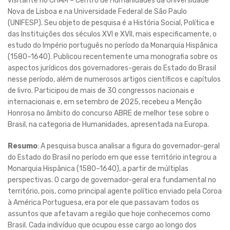
visitante no CHAM – Centro de Humanidades da Universidade
Nova de Lisboa e na Universidade Federal de São Paulo
(UNIFESP). Seu objeto de pesquisa é a História Social, Política e
das Instituições dos séculos XVI e XVII, mais especificamente, o
estudo do Império português no período da Monarquia Hispânica
(1580–1640). Publicou recentemente uma monografia sobre os
aspectos jurídicos dos governadores-gerais do Estado do Brasil
nesse período, além de numerosos artigos científicos e capítulos
de livro. Participou de mais de 30 congressos nacionais e
internacionais e, em setembro de 2025, recebeu a Menção
Honrosa no âmbito do concurso ABRE de melhor tese sobre o
Brasil, na categoria de Humanidades, apresentada na Europa.
Resumo
: A pesquisa busca analisar a figura do governador-geral
do Estado do Brasil no período em que esse território integrou a
Monarquia Hispânica (1580–1640), a partir de múltiplas
perspectivas. O cargo de governador-geral era fundamental no
território, pois, como principal agente político enviado pela Coroa
à América Portuguesa, era por ele que passavam todos os
assuntos que afetavam a região que hoje conhecemos como
Brasil. Cada indivíduo que ocupou esse cargo ao longo dos