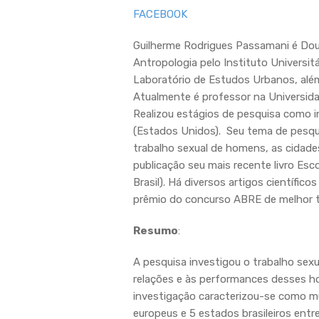
FACEBOOK
Guilherme Rodrigues Passamani é Dout
Antropologia pelo Instituto Universi
Laboratório de Estudos Urbanos, alé
Atualmente é professor na Universida
Realizou estágios de pesquisa como i
(Estados Unidos). Seu tema de pesqui
trabalho sexual de homens, as cidade
publicação seu mais recente livro Es
Brasil). Há diversos artigos científi
prêmio do concurso ABRE de melhor te
Resumo
:
A pesquisa investigou o trabalho sexu
relações e às performances desses h
investigação caracterizou-se como mu
europeus e 5 estados brasileiros ent