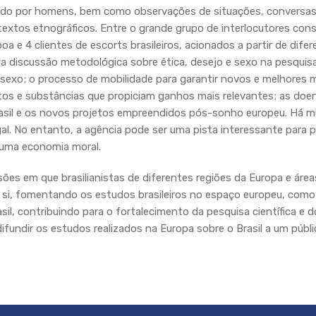
lizado por homens, bem como observações de situações, conversas
extos etnográficos. Entre o grande grupo de interlocutores const
a e 4 clientes de escorts brasileiros, acionados a partir de dife
a discussão metodológica sobre ética, desejo e sexo na pesquisa
exo; o processo de mobilidade para garantir novos e melhores m
tos e substâncias que propiciam ganhos mais relevantes; as doen
sil e os novos projetos empreendidos pós-sonho europeu. Há mui
l. No entanto, a agência pode ser uma pista interessante para p
 uma economia moral.
ões em que brasilianistas de diferentes regiões da Europa e áre
e si, fomentando os estudos brasileiros no espaço europeu, com
il, contribuindo para o fortalecimento da pesquisa científica e 
ndir os estudos realizados na Europa sobre o Brasil a um públi