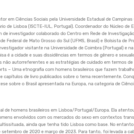
or em Ciências Sociais pela Universidade Estadual de Campinas
tário de Lisboa (ISCTE-IUL, Portugal). Coordenador do Núcleo de 
m de investigador colaborado do Centro em Rede de Investigaçã
de Federal de Mato Grosso do Sul (UFMS, Brasil) e Bolsista de P
nvestigador visitante na Universidade de Coimbra (Portugal) e n
sa é a cidade e suas dissidências em termos de gênero e sexuali
s não autorreferentes e as estratégias de cuidado em termos de
corts – Uma etnografia com homens brasileiros que fazem trabalho
cos e capítulos de livro publicados sobre o tema recentemente. Co
se sobre o Brasil apresentada na Europa, na categoria de Ciência
al de homens brasileiros em Lisboa/Portugal/Europa. Ela atentou 
omens envolvidos com os mercados do sexo em contextos transn
ltissituada, ainda que tenha tido Lisboa como base. No entanto, 
re setembro de 2020 e março de 2023. Para tanto, foi levada a ca