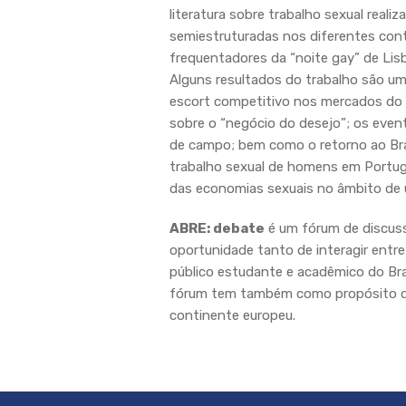
literatura sobre trabalho sexual rea
semiestruturadas nos diferentes cont
frequentadores da “noite gay” de Lisbo
Alguns resultados do trabalho são um
escort competitivo nos mercados do s
sobre o “negócio do desejo”; os even
de campo; bem como o retorno ao Bra
trabalho sexual de homens em Portuga
das economias sexuais no âmbito de
ABRE: debate
é um fórum de discuss
oportunidade tanto de interagir entr
público estudante e acadêmico do Bras
fórum tem também como propósito difu
continente europeu.