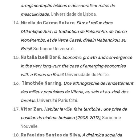
arregimentação bélicas e dessacralizar mitos de
masculinidade
. Universidade de Lisboa.
Mirella do Carmo Botaro
,
Flux et reflux dans
l’Atlantique Sud : la traduction de Pelourinho, de Tierno
Monénembo, et de Verre Cassé, d’Alain Mabanckou, au
Brésil
. Sorbonne Université.
Natalia Izelli Doré,
Economic growth and convergence
in the very long-run: the case of emerging economies
with a Focus on Brazil
. Universidade do Porto.
Timothée Narring,
Une ethnographie de l’endettement
des milieux populaires de Vitoria, au sein et au-delà des
favelas,
Université Paris Cité.
Vitor Zan,
Habiter la ville, faire territoire : une prise de
position du cinéma brésilien (2005-2017),
Sorbonne
Nouvelle.
Rafael dos Santos da Silva,
A dinâmica social da