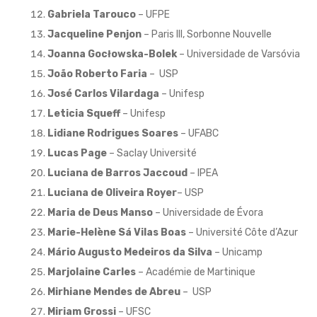
Gabriela Tarouco
– UFPE
Jacqueline Penjon
– Paris III, Sorbonne Nouvelle
Joanna Gocłowska-Bolek
– Universidade de Varsóvia
João Roberto Faria
– USP
José Carlos Vilardaga
– Unifesp
Leticia Squeff
– Unifesp
Lidiane Rodrigues Soares
– UFABC
Lucas Page
– Saclay Université
Luciana de Barros Jaccoud
– IPEA
Luciana de Oliveira Royer
– USP
Maria de Deus Manso
– Universidade de Évora
Marie-Helène Sá Vilas Boas
– Université Côte d’Azur
Mário Augusto Medeiros da Silva
– Unicamp
Marjolaine Carles
– Académie de Martinique
Mirhiane Mendes de Abreu
– USP
Miriam Grossi
– UFSC