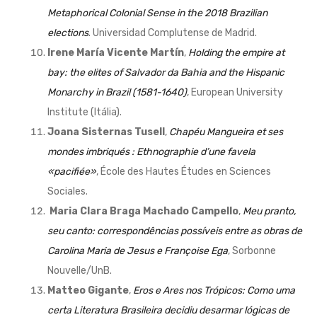
Metaphorical Colonial Sense in the 2018 Brazilian
elections
. Universidad Complutense de Madrid.
Irene María Vicente Martín
,
Holding the empire at
bay: the elites of Salvador da Bahia and the Hispanic
Monarchy in Brazil (1581-1640)
, European University
Institute (Itália).
Joana Sisternas Tusell
,
Chapéu Mangueira et ses
mondes imbriqués : Ethnographie d’une favela
«pacifiée»
, École des Hautes Études en Sciences
Sociales.
Maria Clara Braga Machado Campello
,
Meu pranto,
seu canto: correspondências possíveis entre as obras de
Carolina Maria de Jesus e Françoise Ega
, Sorbonne
Nouvelle/UnB.
Matteo Gigante
,
Eros e Ares nos Trópicos: Como uma
certa Literatura Brasileira decidiu desarmar lógicas de