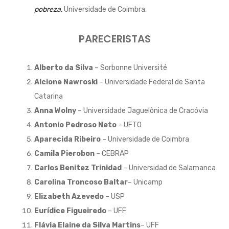
pobreza,
Universidade de Coimbra.
PARECERISTAS
Alberto da Silva
– Sorbonne Université
Alcione Nawroski
– Universidade Federal de Santa
Catarina
Anna Wolny
– Universidade Jaguelônica de Cracóvia
Antonio Pedroso Neto
– UFTO
Aparecida Ribeiro
– Universidade de Coimbra
Camila Pierobon
– CEBRAP
Carlos Benitez Trinidad
– Universidad de Salamanca
Carolina Troncoso Baltar
– Unicamp
Elizabeth Azevedo
– USP
Eurídice Figueiredo
– UFF
Flávia Elaine da Silva Martins
– UFF