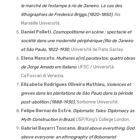
le marché de l’estampe à rio de Janeiro. Le cas des
lithographies de Frederico Briggs (1820-1850)
, Aix
Marseille Université.
Daniel Polleti
,
Cosmopolitisme en scène : spectacle et
société dans une modernité périphérique (Rio de Janeiro
et São Paulo, 1822-1930,
Université de Paris Saclay.
Elena Manzato
,
Mulheres e(m) paratextos: quatro obras
de Jorge Amado em italiano
, UFSC / Università
Ca’Foscari di Venezia.
Elizabete Rodrigues Oliveira Mathieu,
Violences et
greves dans les plantations de São Paulo dans la période
post-abolition (1888-1930),
Sorbonne Université.
Felipe Bernardo Estre
,
Diplomatic Tales: Diplomacy as
Myth Construction in Brazil
, USP/King’s College London.
Gabriel Bayarri Toscano
,
Brazil above everything, God
above everyone: an ethnography of Bolsonarist