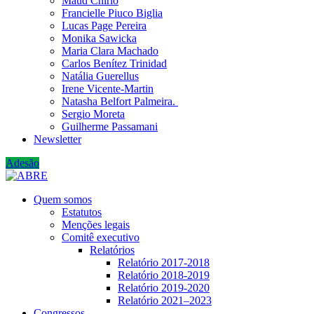
Maud Chirio
Francielle Piuco Biglia
Lucas Page Pereira
Monika Sawicka
Maria Clara Machado
Carlos Benítez Trinidad
Natália Guerellus
Irene Vicente-Martin
Natasha Belfort Palmeira.
Sergio Moreta
Guilherme Passamani
Newsletter
Adesão
Quem somos
Estatutos
Menções legais
Comitê executivo
Relatórios
Relatório 2017-2018
Relatório 2018-2019
Relatório 2019-2020
Relatório 2021‒2023
Congressos