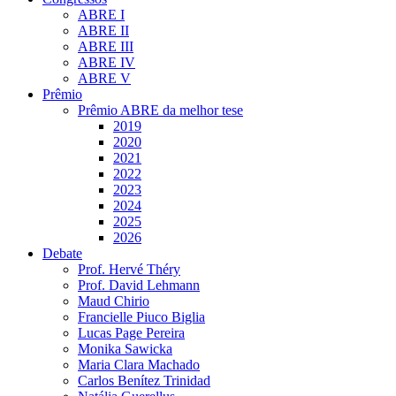
ABRE I
ABRE II
ABRE III
ABRE IV
ABRE V
Prêmio
Prêmio ABRE da melhor tese
2019
2020
2021
2022
2023
2024
2025
2026
Debate
Prof. Hervé Théry
Prof. David Lehmann
Maud Chirio
Francielle Piuco Biglia
Lucas Page Pereira
Monika Sawicka
Maria Clara Machado
Carlos Benítez Trinidad