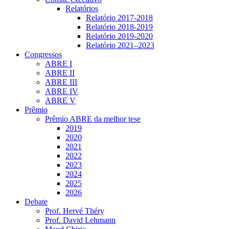
Relatórios
Relatório 2017-2018
Relatório 2018-2019
Relatório 2019-2020
Relatório 2021‒2023
Congressos
ABRE I
ABRE II
ABRE III
ABRE IV
ABRE V
Prêmio
Prêmio ABRE da melhor tese
2019
2020
2021
2022
2023
2024
2025
2026
Debate
Prof. Hervé Théry
Prof. David Lehmann