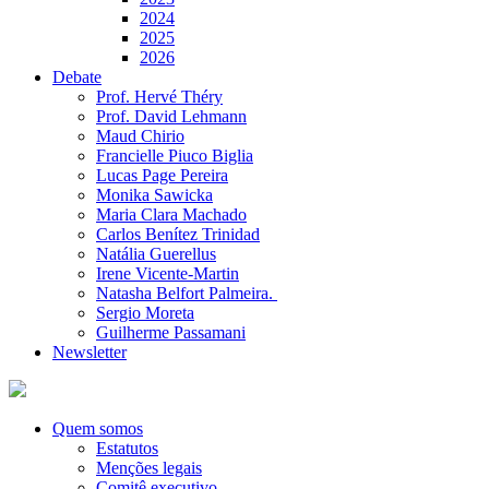
2024
2025
2026
Debate
Prof. Hervé Théry
Prof. David Lehmann
Maud Chirio
Francielle Piuco Biglia
Lucas Page Pereira
Monika Sawicka
Maria Clara Machado
Carlos Benítez Trinidad
Natália Guerellus
Irene Vicente-Martin
Natasha Belfort Palmeira.
Sergio Moreta
Guilherme Passamani
Newsletter
Quem somos
Estatutos
Menções legais
Comitê executivo