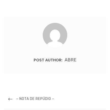
POST AUTHOR:
ABRE
Post
navigation
PREVIOUS
– NOTA DE REPÚDIO –
POST