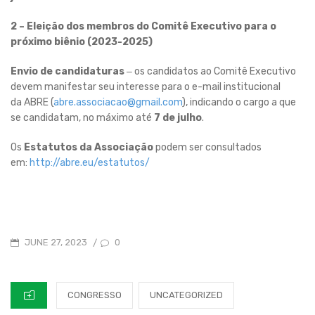
2 – Eleição dos membros do Comitê Executivo para o
próximo biênio (2023-2025)
Envio de candidaturas
‒ os candidatos ao Comitê Executivo
devem manifestar seu interesse para o e-mail institucional
da ABRE (
abre.associacao@
gmail.com
), indicando o cargo a que
se candidatam, no máximo até
7 de julho
.
Os
Estatutos da Associação
podem ser consultados
em:
http://abre.eu/estatutos/
POSTED
0
JUNE 27, 2023
/
ON
CATEGORIES
CONGRESSO
UNCATEGORIZED