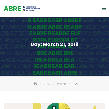
Skip
to
content
Day:
March 21, 2019
2019
March
21