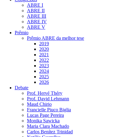
ABRE I
ABRE II
ABRE III
ABRE IV
ABRE V
Prêmio
Prêmio ABRE da melhor tese
2019
2020
2021
2022
2023
2024
2025
2026
Debate
Prof. Hervé Théry
Prof. David Lehmann
Maud Chirio
Francielle Piuco Biglia
Lucas Page Pereira
Monika Sawicka
Maria Clara Machado
Carlos Benítez Trinidad