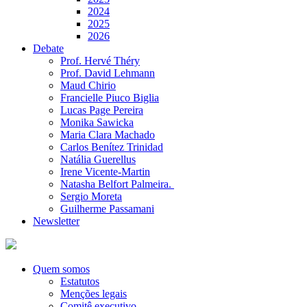
2024
2025
2026
Debate
Prof. Hervé Théry
Prof. David Lehmann
Maud Chirio
Francielle Piuco Biglia
Lucas Page Pereira
Monika Sawicka
Maria Clara Machado
Carlos Benítez Trinidad
Natália Guerellus
Irene Vicente-Martin
Natasha Belfort Palmeira.
Sergio Moreta
Guilherme Passamani
Newsletter
Quem somos
Estatutos
Menções legais
Comitê executivo