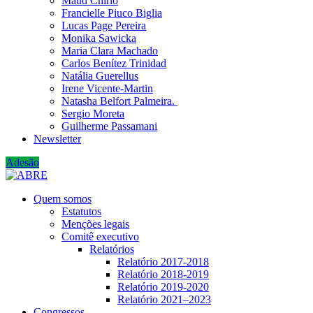
Maud Chirio
Francielle Piuco Biglia
Lucas Page Pereira
Monika Sawicka
Maria Clara Machado
Carlos Benítez Trinidad
Natália Guerellus
Irene Vicente-Martin
Natasha Belfort Palmeira.
Sergio Moreta
Guilherme Passamani
Newsletter
Adesão
Quem somos
Estatutos
Menções legais
Comitê executivo
Relatórios
Relatório 2017-2018
Relatório 2018-2019
Relatório 2019-2020
Relatório 2021‒2023
Congressos