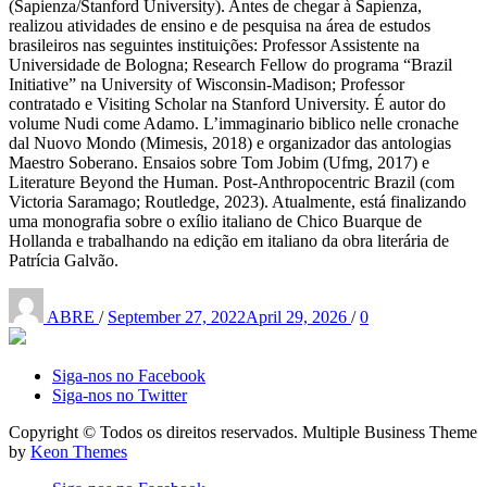
(Sapienza/Stanford University). Antes de chegar à Sapienza,
realizou atividades de ensino e de pesquisa na área de estudos
brasileiros nas seguintes instituições: Professor Assistente na
Universidade de Bologna; Research Fellow do programa “Brazil
Initiative” na University of Wisconsin-Madison; Professor
contratado e Visiting Scholar na Stanford University. É autor do
volume Nudi come Adamo. L’immaginario biblico nelle cronache
dal Nuovo Mondo (Mimesis, 2018) e organizador das antologias
Maestro Soberano. Ensaios sobre Tom Jobim (Ufmg, 2017) e
Literature Beyond the Human. Post-Anthropocentric Brazil (com
Victoria Saramago; Routledge, 2023). Atualmente, está finalizando
uma monografia sobre o exílio italiano de Chico Buarque de
Hollanda e trabalhando na edição em italiano da obra literária de
Patrícia Galvão.
Posted
on
ABRE
/
September 27, 2022
April 29, 2026
/
0
Siga-nos no Facebook
Siga-nos no Twitter
Copyright © Todos os direitos reservados. Multiple Business Theme
by
Keon Themes