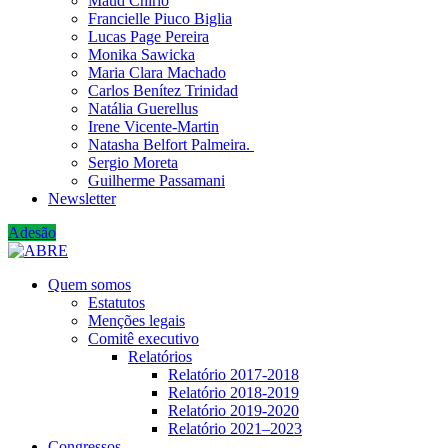
Maud Chirio
Francielle Piuco Biglia
Lucas Page Pereira
Monika Sawicka
Maria Clara Machado
Carlos Benítez Trinidad
Natália Guerellus
Irene Vicente-Martin
Natasha Belfort Palmeira.
Sergio Moreta
Guilherme Passamani
Newsletter
Adesão
Quem somos
Estatutos
Menções legais
Comitê executivo
Relatórios
Relatório 2017-2018
Relatório 2018-2019
Relatório 2019-2020
Relatório 2021‒2023
Congressos