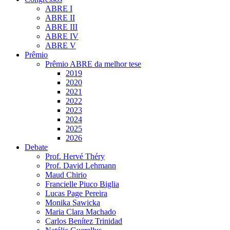
ABRE I
ABRE II
ABRE III
ABRE IV
ABRE V
Prêmio
Prêmio ABRE da melhor tese
2019
2020
2021
2022
2023
2024
2025
2026
Debate
Prof. Hervé Théry
Prof. David Lehmann
Maud Chirio
Francielle Piuco Biglia
Lucas Page Pereira
Monika Sawicka
Maria Clara Machado
Carlos Benítez Trinidad