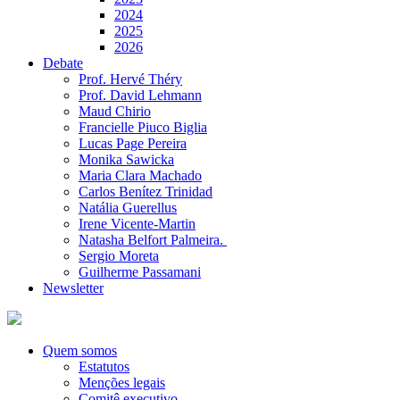
2024
2025
2026
Debate
Prof. Hervé Théry
Prof. David Lehmann
Maud Chirio
Francielle Piuco Biglia
Lucas Page Pereira
Monika Sawicka
Maria Clara Machado
Carlos Benítez Trinidad
Natália Guerellus
Irene Vicente-Martin
Natasha Belfort Palmeira.
Sergio Moreta
Guilherme Passamani
Newsletter
Quem somos
Estatutos
Menções legais
Comitê executivo