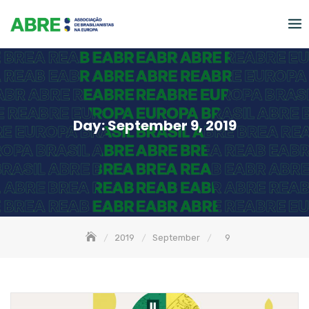
Skip
to
content
Day:
September 9, 2019
2019
September
9