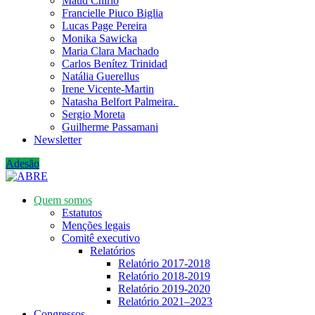
Maud Chirio
Francielle Piuco Biglia
Lucas Page Pereira
Monika Sawicka
Maria Clara Machado
Carlos Benítez Trinidad
Natália Guerellus
Irene Vicente-Martin
Natasha Belfort Palmeira.
Sergio Moreta
Guilherme Passamani
Newsletter
Adesão
Quem somos
Estatutos
Menções legais
Comitê executivo
Relatórios
Relatório 2017-2018
Relatório 2018-2019
Relatório 2019-2020
Relatório 2021‒2023
Congressos