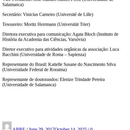
Salamanca)
Secretário: Vinicius Carneiro (Université de Lille)
Tesoureiro: Moritz Herrmann (Universität Trier)
Diretora executiva para comunicação: Agata Błoch (Instituto de
História da Academia das Ciências, Varsóvia)
Diretor executivo para atividades orgânicas da associação: Luca
Bacchini (Universidade de Roma ‒ Sapienza)
Representante do Brasil: Katielle Susane do Nascimento Silva
(Universidade Federal de Roraima)
Representante de doutorandos: Elenize Trindade Pereira
(Universidade de Salamanca)
Posted
on
ABRE
/
June 29, 2017
October 14, 2025
/
0