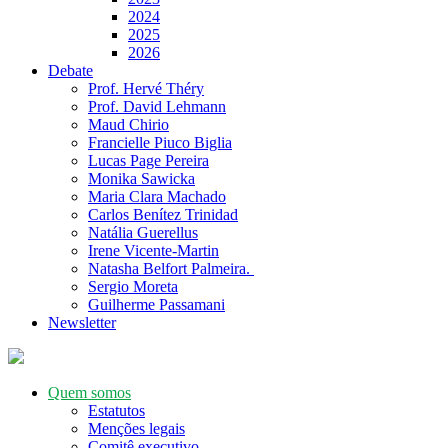
2024
2025
2026
Debate
Prof. Hervé Théry
Prof. David Lehmann
Maud Chirio
Francielle Piuco Biglia
Lucas Page Pereira
Monika Sawicka
Maria Clara Machado
Carlos Benítez Trinidad
Natália Guerellus
Irene Vicente-Martin
Natasha Belfort Palmeira.
Sergio Moreta
Guilherme Passamani
Newsletter
Quem somos
Estatutos
Menções legais
Comitê executivo