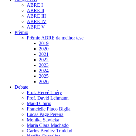
ABRE I
ABRE II
ABRE III
ABRE IV
ABRE V
Prêmio
Prêmio ABRE da melhor tese
2019
2020
2021
2022
2023
2024
2025
2026
Debate
Prof. Hervé Théry
Prof. David Lehmann
Maud Chirio
Francielle Piuco Biglia
Lucas Page Pereira
Monika Sawicka
Maria Clara Machado
Carlos Benítez Trinidad