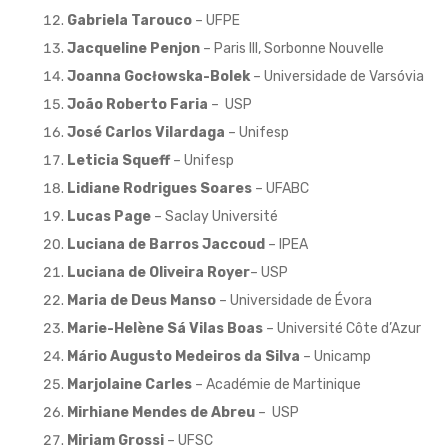
Gabriela Tarouco
– UFPE
Jacqueline Penjon
– Paris III, Sorbonne Nouvelle
Joanna Gocłowska-Bolek
– Universidade de Varsóvia
João Roberto Faria
– USP
José Carlos Vilardaga
– Unifesp
Leticia Squeff
– Unifesp
Lidiane Rodrigues Soares
– UFABC
Lucas Page
– Saclay Université
Luciana de Barros Jaccoud
– IPEA
Luciana de Oliveira Royer
– USP
Maria de Deus Manso
– Universidade de Évora
Marie-Helène Sá Vilas Boas
– Université Côte d’Azur
Mário Augusto Medeiros da Silva
– Unicamp
Marjolaine Carles
– Académie de Martinique
Mirhiane Mendes de Abreu
– USP
Miriam Grossi
– UFSC