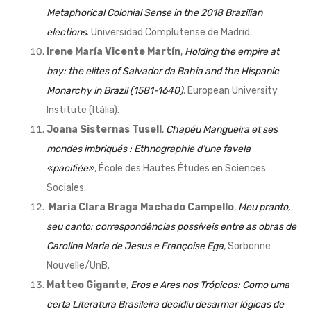
Metaphorical Colonial Sense in the 2018 Brazilian
elections
. Universidad Complutense de Madrid.
Irene María Vicente Martín
,
Holding the empire at
bay: the elites of Salvador da Bahia and the Hispanic
Monarchy in Brazil (1581-1640)
, European University
Institute (Itália).
Joana Sisternas Tusell
,
Chapéu Mangueira et ses
mondes imbriqués : Ethnographie d’une favela
«pacifiée»
, École des Hautes Études en Sciences
Sociales.
Maria Clara Braga Machado Campello
,
Meu pranto,
seu canto: correspondências possíveis entre as obras de
Carolina Maria de Jesus e Françoise Ega
, Sorbonne
Nouvelle/UnB.
Matteo Gigante
,
Eros e Ares nos Trópicos: Como uma
certa Literatura Brasileira decidiu desarmar lógicas de