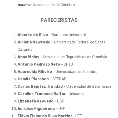
pobreza,
Universidade de Coimbra.
PARECERISTAS
Alberto da Silva
– Sorbonne Université
Alcione Nawroski
– Universidade Federal de Santa
Catarina
Anna Wolny
– Universidade Jaguelônica de Cracóvia
Antonio Pedroso Neto
– UFTO
Aparecida Ribeiro
– Universidade de Coimbra
Camila Pierobon
– CEBRAP
Carlos Benitez Trinidad
– Universidad de Salamanca
Carolina Troncoso Baltar
– Unicamp
Elizabeth Azevedo
– USP
Eurídice Figueiredo
– UFF
Flávia Elaine da Silva Martins
– UFF