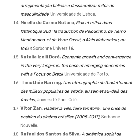
arregimentação bélicas e dessacralizar mitos de
masculinidade
. Universidade de Lisboa.
Mirella do Carmo Botaro
,
Flux et reflux dans
l’Atlantique Sud : la traduction de Pelourinho, de Tierno
Monénembo, et de Verre Cassé, d’Alain Mabanckou, au
Brésil
. Sorbonne Université.
Natalia Izelli Doré,
Economic growth and convergence
in the very long-run: the case of emerging economies
with a Focus on Brazil
. Universidade do Porto.
Timothée Narring,
Une ethnographie de l’endettement
des milieux populaires de Vitoria, au sein et au-delà des
favelas,
Université Paris Cité.
Vitor Zan,
Habiter la ville, faire territoire : une prise de
position du cinéma brésilien (2005-2017),
Sorbonne
Nouvelle.
Rafael dos Santos da Silva,
A dinâmica social da