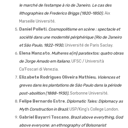
le marché de l’estampe à rio de Janeiro. Le cas des
lithographies de Frederico Briggs (1820-1850)
, Aix
Marseille Université.
Daniel Polleti
,
Cosmopolitisme en scène : spectacle et
société dans une modernité périphérique (Rio de Janeiro
et São Paulo, 1822-1930,
Université de Paris Saclay.
Elena Manzato
,
Mulheres e(m) paratextos: quatro obras
de Jorge Amado em italiano
, UFSC / Università
Ca’Foscari di Venezia.
Elizabete Rodrigues Oliveira Mathieu,
Violences et
greves dans les plantations de São Paulo dans la période
post-abolition (1888-1930),
Sorbonne Université.
Felipe Bernardo Estre
,
Diplomatic Tales: Diplomacy as
Myth Construction in Brazil
, USP/King’s College London.
Gabriel Bayarri Toscano
,
Brazil above everything, God
above everyone: an ethnography of Bolsonarist