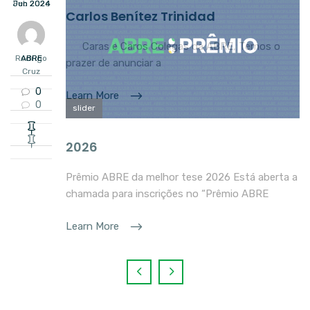
Jun
Feb
2026
2024
Carlos Benítez Trinidad
Caras e Caros Colegas da ABRE, Temos o
Rodrigo
ABRE
prazer de anunciar a
Cruz
0
Learn More
0
slider
2026
Prêmio ABRE da melhor tese 2026 Está aberta a
chamada para inscrições no “Prêmio ABRE
Learn More